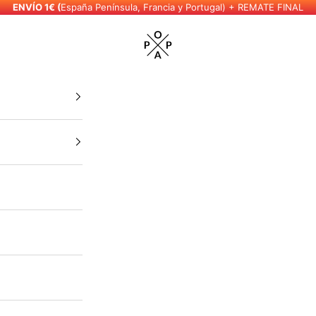
ENVÍO 1€ (
España Península, Francia y Portugal) + REMATE FINAL
POPA