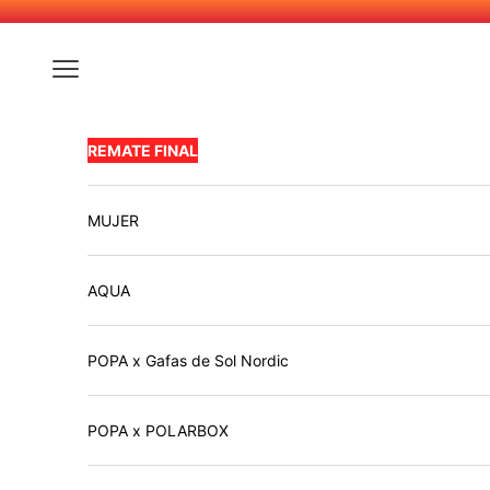
Skip to content
Navigation menu
REMATE FINAL
MUJER
AQUA
POPA x Gafas de Sol Nordic
POPA x POLARBOX