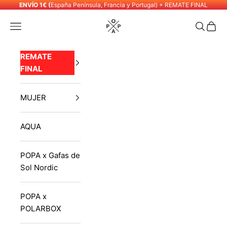
Skip to content
ENVÍO 1€ (
España Península, Francia y Portugal) + REMATE FINAL
POPA
Navigation menu
Search
Cart
REMATE
FINAL
MUJER
AQUA
POPA x Gafas de
Sol Nordic
POPA x
POLARBOX