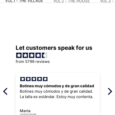
VOL.2 - THE HOUSE
VOL.3 
VOL.1 - THE VILLAGE
Let customers speak for us
from 5799 reviews
Botines muy cómodos y de gran calidad
Botines muy cómodos y de gran calidad.
La talla es estándar. Estoy muy contenta.
Maria
23/03/2026