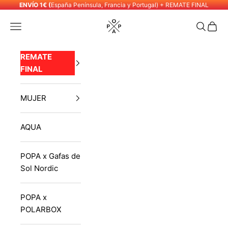
Skip to content
ENVÍO 1€ (
España Península, Francia y Portugal) + REMATE FINAL
POPA
Navigation menu
Search
Cart
REMATE
FINAL
MUJER
AQUA
POPA x Gafas de
Sol Nordic
POPA x
POLARBOX