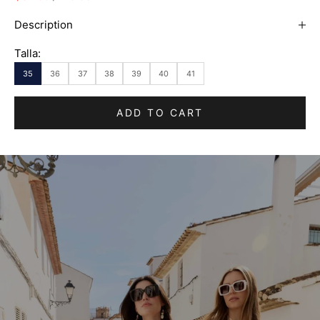
Description
Talla:
35
36
37
38
39
40
41
ADD TO CART