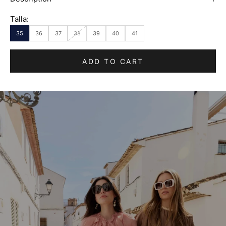
Talla:
35
36
37
38
39
40
41
ADD TO CART