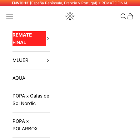
Skip to content
ENVÍO 1€ (
España Península, Francia y Portugal) + REMATE FINAL
POPA
Navigation menu
Search
Cart
REMATE
FINAL
MUJER
AQUA
POPA x Gafas de
Sol Nordic
POPA x
POLARBOX